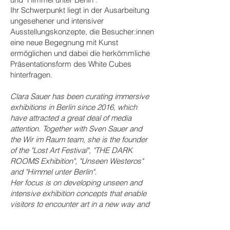
Ihr Schwerpunkt liegt in der Ausarbeitung
ungesehener und intensiver
Ausstellungskonzepte,
die Besucher:innen
eine neue Begegnung mit Kunst
ermöglichen
und dabei die herkömmliche
Präsentationsform des White Cubes
hinterfragen.
Clara Sauer has been curating immersive
exhibitions in Berlin since 2016, which
have attracted a great deal of media
attention. Together with Sven Sauer and
the Wir im Raum team, she is the founder
of the "Lost Art Festival", "THE DARK
ROOMS Exhibition", "Unseen Westeros"
and "Himmel unter Berlin".
Her focus is on developing unseen and
intensive exhibition concepts that enable
visitors to encounter art in a new way and
question the conventional presentation
form of the white cube.