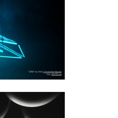
" GRID" by Artist:
Christopher Bauder
Foto:
WHITEvoid