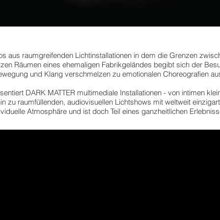
 aus raumgreifenden Lichtinstallationen in dem die Grenzen zwische
en Räumen eines ehemaligen Fabrikgeländes begibt sich der Besuc
t, Bewegung und Klang verschmelzen zu emotionalen Choreografien a
entiert DARK MATTER multimediale Installationen - von intimen klei
hin zu raumfüllenden, audiovisuellen Lichtshows mit weltweit einz
ividuelle Atmosphäre und ist doch Teil eines ganzheitlichen Erlebnis