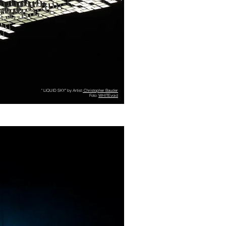
" LIQUID SKY" by Artist:
Christopher Bauder
Foto:
WHITEvoid