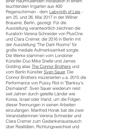
einer Raumfüllenden Installation in einem
leuchtenden Irrgarten aus 400
Regenschirmen - dem
Labyrinth of Lies
-
am 25. und 26. Mai 2017 in der Willner
Brauerei, Berlin, gezeigt. Für die
Ausstellung verantwortlich zeichnen die
Kuratorin Verena Schneider von PlusOne
und Clara Cremer, die 2016 in Berlin mit
der Ausstellung "The Dark Rooms" für
große mediale Aufmerksamkeit sorgte.
Die Werke stammen vom Londoner
Künstler-Duo Mike Snelle und James
Golding alias
The Connor Brothers
und
vom Berlin Künstler
Sven Sauer
. Die
Connor Brothers inszenierten u.a. 2015 die
Performance von Pussy Riot in "Banksy's
Dismaland". Sven Sauer wiederum reist
seit Jahren durch geteilte Länder wie
Korea, Israel oder Irland, um die Folgen
dieser Trennungen in seinen Arbeiten
einzufangen. Manfred Horak bat die zwei
Veranstalterinnen Verena Schneider und
Clara Cremer zum Gedankenaustausch
über Realitäten, Richtungswechsel und